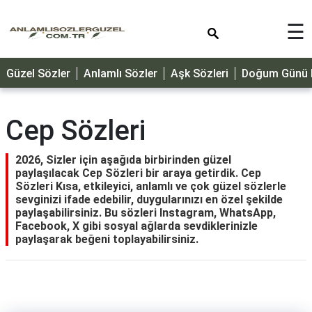
×
☰
GÜZEL
Güzel Sözler
Anlamlı Sözler
Aşk Sözleri
Doğum Günü M
SÖZLER
ÖZLÜ
SÖZLER
Cep Sözleri
DOĞUM
GÜNÜ
2026, Sizler için aşağıda birbirinden güzel
paylaşılacak Cep Sözleri bir araya getirdik. Cep
MESAJLARI
Sözleri Kısa, etkileyici, anlamlı ve çok güzel sözlerle
sevginizi ifade edebilir, duygularınızı en özel şekilde
ÖZEL
paylaşabilirsiniz. Bu sözleri Instagram, WhatsApp,
GÜNLER
Facebook, X gibi sosyal ağlarda sevdiklerinizle
paylaşarak beğeni toplayabilirsiniz.
DİNİ
SÖZLER