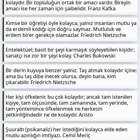
kolaydır. Bir topluluğun ortak bir amacı vardır. Bireyin
amacı ise her zaman için şaibelidir. Franz Kafka
Kimse bir öğretiyi öyle kolayca, yalnız insanları mutlu ya
da erdemli kıldığı için doğru saymaz. Mutluluk ve
erdem birer gerekçe olamazlar. Friedrich Nietzsche
Entelektüel; basit bir şeyi karmaşık söyleyebilen kişidir;
sanatçı ise zor bir şeyi kolay. Charles Bukowski
Bir derin kuyuya benzer yalnız. Taş atmak kolaydır içine:
ama bu taş dibe inecek olursa, deyin bana, kim
çıkarabilir. Friedrich Nietzsche
Her kişi öfkelenir, bu çok kolaydır; ancak tam istenilen
kişiye, tam ölçüsünde, tam zamanında, tam yerinde,
tam yöntemince öfkelenmek ne herkesin
yetkinliğindedir ne de kolaydır. Aristo
Şuuraltı (psikanaliz) her istediğini kolayca elde eden
mutlu azınlığın imtiyazı. Cemil Meriç