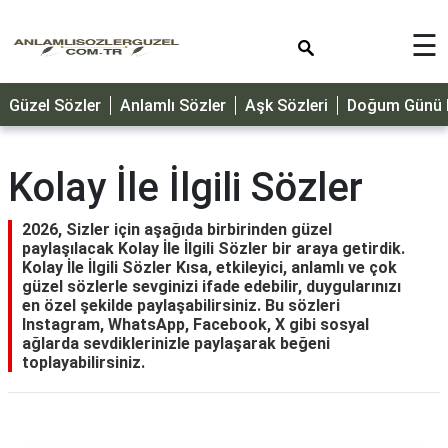
×
☰
GÜZEL
Güzel Sözler
Anlamlı Sözler
Aşk Sözleri
Doğum Günü M
SÖZLER
ÖZLÜ
SÖZLER
Kolay İle İlgili Sözler
DOĞUM
GÜNÜ
2026, Sizler için aşağıda birbirinden güzel
paylaşılacak Kolay İle İlgili Sözler bir araya getirdik.
MESAJLARI
Kolay İle İlgili Sözler Kısa, etkileyici, anlamlı ve çok
güzel sözlerle sevginizi ifade edebilir, duygularınızı
ÖZEL
en özel şekilde paylaşabilirsiniz. Bu sözleri
GÜNLER
Instagram, WhatsApp, Facebook, X gibi sosyal
ağlarda sevdiklerinizle paylaşarak beğeni
DİNİ
toplayabilirsiniz.
SÖZLER