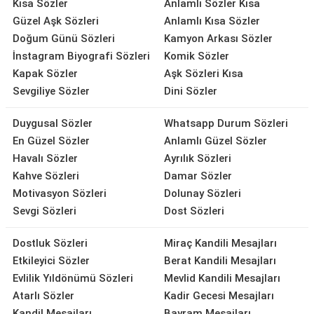
Kısa Sözler
Anlamlı Sözler Kısa
Güzel Aşk Sözleri
Anlamlı Kısa Sözler
Doğum Günü Sözleri
Kamyon Arkası Sözler
İnstagram Biyografi Sözleri
Komik Sözler
Kapak Sözler
Aşk Sözleri Kısa
Sevgiliye Sözler
Dini Sözler
Duygusal Sözler
Whatsapp Durum Sözleri
En Güzel Sözler
Anlamlı Güzel Sözler
Havalı Sözler
Ayrılık Sözleri
Kahve Sözleri
Damar Sözler
Motivasyon Sözleri
Dolunay Sözleri
Sevgi Sözleri
Dost Sözleri
Dostluk Sözleri
Miraç Kandili Mesajları
Etkileyici Sözler
Berat Kandili Mesajları
Evlilik Yıldönümü Sözleri
Mevlid Kandili Mesajları
Atarlı Sözler
Kadir Gecesi Mesajları
Kandil Mesajları
Bayram Mesajları