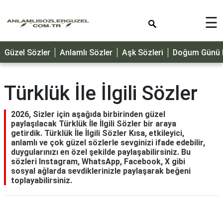
×
☰
GÜZEL
Güzel Sözler
Anlamlı Sözler
Aşk Sözleri
Doğum Günü M
SÖZLER
ÖZLÜ
SÖZLER
Türklük İle İlgili Sözler
DOĞUM
GÜNÜ
2026, Sizler için aşağıda birbirinden güzel
paylaşılacak Türklük İle İlgili Sözler bir araya
MESAJLARI
getirdik. Türklük İle İlgili Sözler Kısa, etkileyici,
anlamlı ve çok güzel sözlerle sevginizi ifade edebilir,
ÖZEL
duygularınızı en özel şekilde paylaşabilirsiniz. Bu
GÜNLER
sözleri Instagram, WhatsApp, Facebook, X gibi
sosyal ağlarda sevdiklerinizle paylaşarak beğeni
DİNİ
toplayabilirsiniz.
SÖZLER