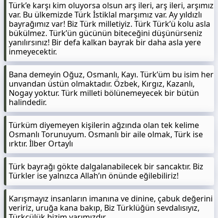
Türk’e karşı kim oluyorsa olsun arş ileri, arş ileri, arşımız
var. Bu ülkemizde Türk İstiklal marşımız var. Ay yıldızlı
bayrağımız var! Biz Türk milletiyiz. Türk Türk’ü kolu asla
bükülmez. Türk’ün gücünün biteceğini düşünürseniz
yanılırsınız! Bir defa kalkan bayrak bir daha asla yere
inmeyecektir.
Bana demeyin Oğuz, Osmanlı, Kayı. Türk’üm bu isim her
unvandan üstün olmaktadır. Özbek, Kırgız, Kazanlı,
Nogay yoktur. Türk milleti bölünemeyecek bir bütün
halindedir.
Türküm diyemeyen kişilerin ağzında olan tek kelime
Osmanlı Torunuyum. Osmanlı bir aile olmak, Türk ise
ırktır. İlber Ortaylı
Türk bayrağı gökte dalgalanabilecek bir sancaktır. Biz
Türkler ise yalnızca Allah’ın önünde eğilebiliriz!
Karışmayız insanların imanına ve dinine, çabuk değerini
veririz, uruğa kana bakıp, Biz Türklüğün sevdalısıyız,
Türkçülük bizim yarımızdır.