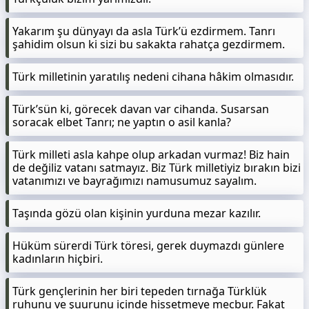
Yakarım şu dünyayı da asla Türk’ü ezdirmem. Tanrı
şahidim olsun ki sizi bu sakakta rahatça gezdirmem.
Türk milletinin yaratılış nedeni cihana hâkim olmasıdır.
Türk’sün ki, görecek davan var cihanda. Susarsan
soracak elbet Tanrı; ne yaptın o asil kanla?
Türk milleti asla kahpe olup arkadan vurmaz! Biz hain
de değiliz vatanı satmayız. Biz Türk milletiyiz bırakın bizi
vatanımızı ve bayrağımızı namusumuz sayalım.
Taşında gözü olan kişinin yurduna mezar kazılır.
Hüküm sürerdi Türk töresi, gerek duymazdı günlere
kadınların hiçbiri.
Türk gençlerinin her biri tepeden tırnağa Türklük
ruhunu ve şuurunu içinde hissetmeye mecbur. Fakat