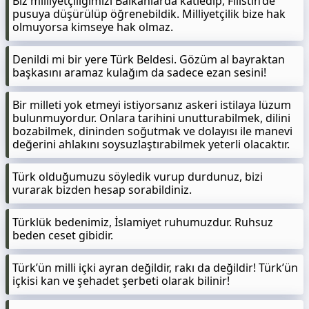
Biz milliyetçiliğimizi Balkanlarda katledip, Filistin’de
pusuya düşürülüp öğrenebildik. Milliyetçilik bize hak
olmuyorsa kimseye hak olmaz.
Denildi mi bir yere Türk Beldesi. Gözüm al bayraktan
başkasını aramaz kulağım da sadece ezan sesini!
Bir milleti yok etmeyi istiyorsanız askeri istilaya lüzum
bulunmuyordur. Onlara tarihini unutturabilmek, dilini
bozabilmek, dininden soğutmak ve dolayısı ile manevi
değerini ahlakını soysuzlaştırabilmek yeterli olacaktır.
Türk olduğumuzu söyledik vurup durdunuz, bizi
vurarak bizden hesap sorabildiniz.
Türklük bedenimiz, İslamiyet ruhumuzdur. Ruhsuz
beden ceset gibidir.
Türk’ün milli içki ayran değildir, rakı da değildir! Türk’ün
içkisi kan ve şehadet şerbeti olarak bilinir!