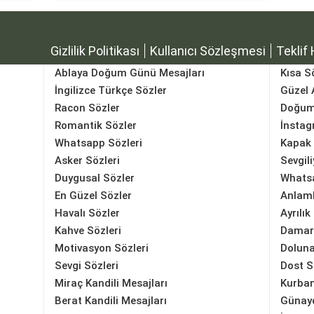
Gizlilik Politikası
Kullanıcı Sözleşmesi
Teklif 
Ablaya Doğum Günü Mesajları
Kısa S
İngilizce Türkçe Sözler
Güzel 
Racon Sözler
Doğum
Romantik Sözler
İnstag
Whatsapp Sözleri
Kapak 
Asker Sözleri
Sevgili
Duygusal Sözler
Whatsa
En Güzel Sözler
Anlaml
Havalı Sözler
Ayrılık
Kahve Sözleri
Damar
Motivasyon Sözleri
Doluna
Sevgi Sözleri
Dost S
Miraç Kandili Mesajları
Kurban
Berat Kandili Mesajları
Günayd