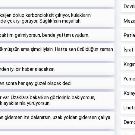
Devri
sijen dolup karbondioksit çıkıyor, kulakların
de çok iyi görüyor. Sağlıklısın maşallah.
Mezar
a baktım gelmiyorsun, bende yattım uyudum.
Patla
kmüşsün ama şimdi iyisin. Hatta sen üzüldüğün zaman
İsraf 
Kırgı
rden iyi bir haber alacaksın.
Yemek
n sonra her şey güzel olacak dedi.
Kolay 
 var. Uzaklara bakarken gözlerinle bakıyorsun,
k ayaklarınla yürüyorsun.
Unuta
dan gidersen ite dalanırsın, uzak yoldan gidersen çalıya
Demok