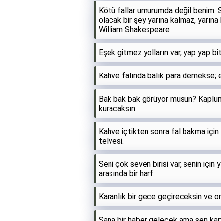
Kötü fallar umurumda değil benim. Se
olacak bir şey yarına kalmaz, yarın
William Shakespeare
Eşek gitmez yolların var, yap yap bi
Kahve falında balık para demekse; 
Bak bak bak görüyor musun? Kaplumb
kuracaksın.
Kahve içtikten sonra fal bakma için 
telvesi.
Seni çok seven birisi var, senin için y
arasında bir harf.
Karanlık bir gece geçireceksin ve on
Sana bir haber gelecek ama sen ka