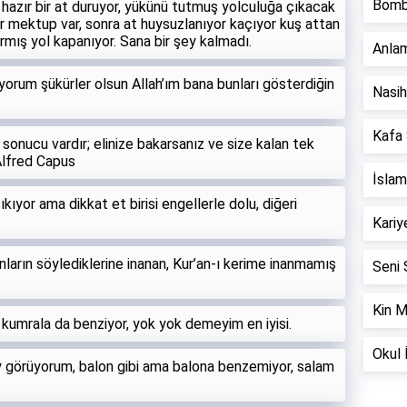
Bomb
 hazır bir at duruyor, yükünü tutmuş yolculuğa çıkacak
ir mektup var, sonra at huysuzlanıyor kaçıyor kuş attan
rmış yol kapanıyor. Sana bir şey kalmadı.
Anlam
orum şükürler olsun Allah’ım bana bunları gösterdiğin
Nasih
Kafa 
 sonucu vardır; elinize bakarsanız ve size kalan tek
Alfred Capus
İslam
çıkıyor ama dikkat et birisi engellerle dolu, diğeri
Kariye
nların söylediklerine inanan, Kur’an-ı kerime inanmamış
Seni 
Kin M
kumrala da benziyor, yok yok demeyim en iyisi.
Okul İ
y görüyorum, balon gibi ama balona benzemiyor, salam