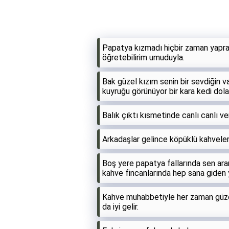
Papatya kızmadı hiçbir zaman yaprak
öğretebilirim umuduyla.
Bak güzel kızım senin bir sevdiğin v
kuyruğu görünüyor bir kara kedi dola
Balık çıktı kısmetinde canlı canlı ve
Arkadaşlar gelince köpüklü kahveler içi
Boş yere papatya fallarında sen ara
kahve fincanlarında hep sana giden 
Kahve muhabbetiyle her zaman güzel
da iyi gelir.