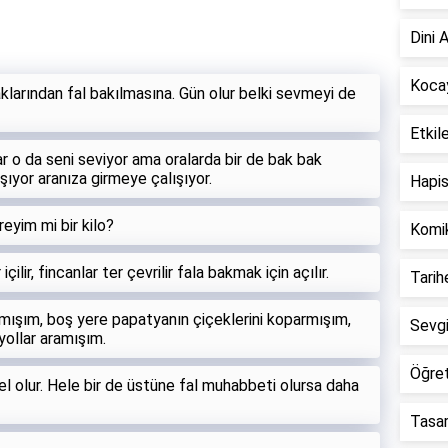
Dini 
Kocay
larından fal bakılmasına. Gün olur belki sevmeyi de
Etkil
ar o da seni seviyor ama oralarda bir de bak bak
şıyor aranıza girmeye çalışıyor.
Hapis
reyim mi bir kilo?
Komi
lir, fincanlar ter çevrilir fala bakmak için açılır.
Tari
mışım, boş yere papatyanın çiçeklerini koparmışım,
Sevgi
yollar aramışım.
Öğre
 olur. Hele bir de üstüne fal muhabbeti olursa daha
Tasarr