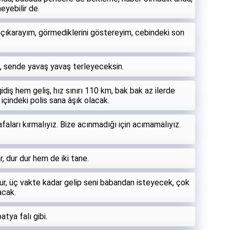
eyebilir de.
 çıkarayım, görmediklerini göstereyim, cebindeki son
, sende yavaş yavaş terleyeceksin.
diş hem geliş, hız sınırı 110 km, bak bak az ilerde
 içindeki polis sana âşık olacak.
faları kırmalıyız. Bize acınmadığı için acımamalıyız.
, dur dur hem de iki tane.
rur, üç vakte kadar gelip seni babandan isteyecek, çok
acak.
tya falı gibi.