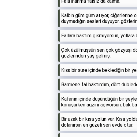
Fala inanma falsız da kalma.
Kalbin güm güm atıyor, ciğerlerine ok
duymadığın sesleri duyuyor, gözlerin
Fallara baktım çıkmıyorsun, yollar
Çok üzülmüşsün sen çok gözyaşı dö
gözlerinden yaş gelmiş.
Kısa bir süre içinde beklediğin bir ye
Barmene fal baktırdım, dört dublede
Kafanın içinde düşündüğün bir şeyler
konuşurken ağzını açıyorsun, bak ba
Bir uzak bir kısa yolun var. Kısa yol
dolanırsın en güzeli sen evde otur.