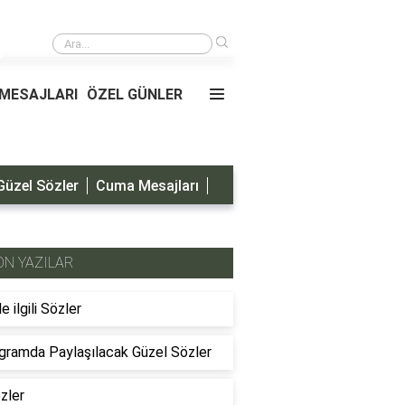
›
Oğluma Doğum Günü Mesajları
MESAJLARI
ÖZEL GÜNLER
Güzel Sözler
Cuma Mesajları
ON YAZILAR
le ilgili Sözler
gramda Paylaşılacak Güzel Sözler
özler