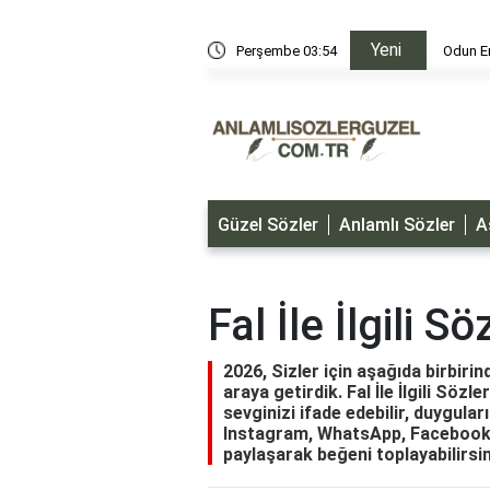
Yeni
i
Perşembe 03:54
Odun Er
Güzel Sözler
Anlamlı Sözler
A
Fal İle İlgili Sö
2026, Sizler için aşağıda birbirind
araya getirdik. Fal İle İlgili Sözl
sevginizi ifade edebilir, duyguları
Instagram, WhatsApp, Facebook, 
paylaşarak beğeni toplayabilirsin