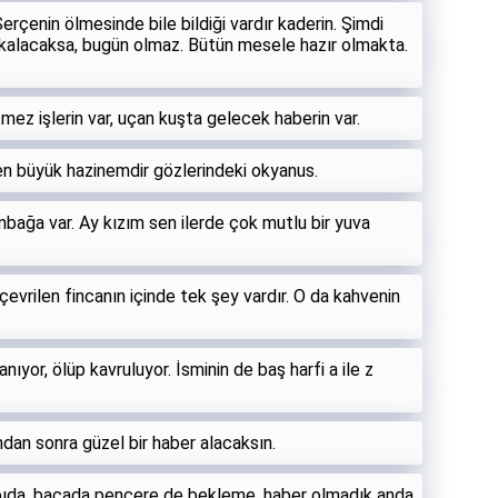
rçenin ölmesinde bile bildiği vardır kaderin. Şimdi
a kalacaksa, bugün olmaz. Bütün mesele hazır olmakta.
tmez işlerin var, uçan kuşta gelecek haberin var.
en büyük hazinemdir gözlerindeki okyanus.
ağa var. Ay kızım sen ilerde çok mutlu bir yuva
çevrilen fincanın içinde tek şey vardır. O da kahvenin
anıyor, ölüp kavruluyor. İsminin de baş harfi a ile z
dan sonra güzel bir haber alacaksın.
pıda, bacada pencere de bekleme, haber olmadık anda,