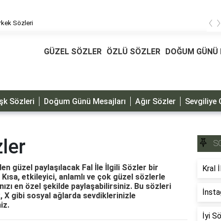
‹
kek Sözleri
GÜZEL SÖZLER
ÖZLÜ SÖZLER
DOĞUM GÜNÜ 
şk Sözleri
Doğum Günü Mesajları
Ağır Sözler
Sevgiliye 
zler
S
en güzel paylaşılacak Fal İle İlgili Sözler bir
Kral İ
er Kısa, etkileyici, anlamlı ve çok güzel sözlerle
nızı en özel şekilde paylaşabilirsiniz. Bu sözleri
İnsta
X gibi sosyal ağlarda sevdiklerinizle
iz.
İyi S