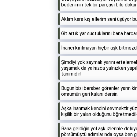
bedenimin tek bir parçası bile doku
Aklım kara kış ellerim seni üşüyor 
Git artık yar sustuklarını bana har
İnancı kırılmayan hiçbir aşk bitmezd
Şimdiyi yok saymak yarını ertelemek v
yaşamak da yalnızca yalnızken yapılaca
tanımıdır!
Bugün bizi beraber görenler yarın ki
ömrümün geri kalanı dersin.
Aşka inanmak kendini sevmektir yüz
kişilik bir yalan olduğunu öğretmed
Bana geldiğin yol aşk izlerinle doluyd
pörsümüştü adımlarında oysa ben ge