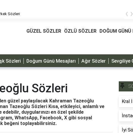
‹
kek Sözleri
GÜZEL SÖZLER
ÖZLÜ SÖZLER
DOĞUM GÜNÜ 
şk Sözleri
Doğum Günü Mesajları
Ağır Sözler
Sevgiliye 
oğlu Sözleri
S
inden güzel paylaşılacak Kahraman Tazeoğlu
Kral İ
man Tazeoğlu Sözleri Kısa, etkileyici, anlamlı ve
 edebilir, duygularınızı en özel şekilde
İnsta
stagram, WhatsApp, Facebook, X gibi sosyal
k beğeni toplayabilirsiniz.
İyi S