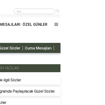
›
Oğluma Doğum Günü Mesajları
MESAJLARI
ÖZEL GÜNLER
Güzel Sözler
Cuma Mesajları
ON YAZILAR
le ilgili Sözler
gramda Paylaşılacak Güzel Sözler
özler