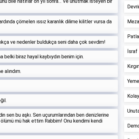
nü bile hatırlar on yıl sonra… Ve unutmak isteyen bir
Devri
ardında çömelen ıssız karanlık dilime kilitler vursa da
Mezar
Patla
ıkça ve nedenler buldukça seni daha çok sevdim!
İsraf 
a belki biraz hayal kaybıydın benim için.
Kırgı
e alındım.
Yemek
Kolay 
ğil.
Unuta
din sen bu aşkı. Sen uçurumlarından ben denizlerine
r ölümü mü hak ettim Rabbim! Onu kendimi kendi
Demok