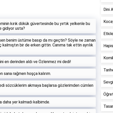
Dini 
Kocay
minin kırık dökük güvertesinde bu yırtık yelkenle bu
e gidiyor usta?
Etkil
sen benim üstüme basıp da mı geçtin? Söyle ne zaman
kalmıştın bir de erken gittin. Canıma tak ettin ayrılık
Hapis
Komi
ni en derinden aldı ve Özlenmez mi dedi!
Tari
en sana rağmen hoşça kalırım.
Sevgi
dedi sözcüklerim akmaya başlarsa gözlerimden cümlen
Öğre
ya daha yer kalmadı kalbimde.
Tasarr