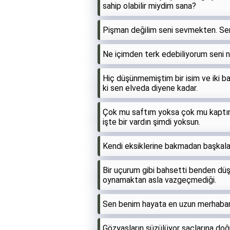
sahip olabilir miydim sana?
Pişman değilim seni sevmekten. Sen
Ne içimden terk edebiliyorum seni ne
Hiç düşünmemiştim bir isim ve iki ba
ki sen elveda diyene kadar.
Çok mu saftım yoksa çok mu kaptırd
işte bir vardın şimdi yoksun.
Kendi eksiklerine bakmadan başkala
Bir uçurum gibi bahsetti benden dü
oynamaktan asla vazgeçmediği.
Sen benim hayata en uzun merhabamdı
Gözyaşların süzülüyor saçlarına doğr