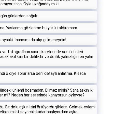
namıyor sana. Öyle uzağındayım ki.
bugün günlerden soğuk.
cama. Yaslanma gözlerime bu yükü kaldıramam.
i oysaki. İnancımı da alıp gitmeseydin!
e fotoğrafların sınırlı karelerinde senli dünleri
k akıl karı bir deliliktir ve delilik yalnızlığın en yalın
mdi o diye sorarlarsa beni detaylı anlatma. Kısaca
ündeki ünlemi bozmadan. Bilmez misin? Sana aşkın iki
iler mi? Neden her seferinde kanıyorsun öyleyse?
u. Bir dolu aşkın izini örtüyordu şiirlerin. Gelmek eylemi
lişini milat sayacak kadar başlıyordum aşka.