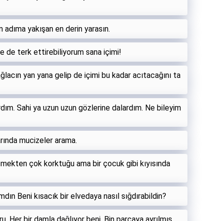
 adıma yakışan en derin yarasın.
 de terk ettirebiliyorum sana içimi!
ğlacın yan yana gelip de içimi bu kadar acıtacağını ta
ım. Sahi ya uzun uzun gözlerine dalardım. Ne bileyim
rında mucizeler arama.
şmekten çok korktuğu ama bir çocuk gibi kıyısında
n Beni kısacık bir elvedaya nasıl sığdırabildin?
u. Her bir damla dağlıyor beni. Bin parçaya ayrılmış