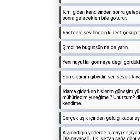
Kimi giden kendisinden sonra gelecek
sonra gelecekleri bile götürür.
Rastgele sevilmedin ki rest çekilip g
Şimdi ne bugünsün ne de yarın.
Yeni hayatlar görmeye değil gördük
Son sigaram gibiydin sen sevgili kı
İdama giderken hislerim güneşim yüz
mühürledim yüreğime.? Unuttum? diy
kendime.
Gerçek aşık içinden geldiği kadar aşı
Aramadığın yerlerde olmayı seçiyor
Olamayacağı. İlk ışıktan sağa dönü