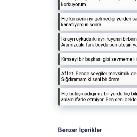
korkuyorum.
Hiç kimsenin iyi gelmediği yerden s
kanatıyorsun sonra.
İki ayrı uykuda iki ayrı rüyanın birb
Aramızdaki fark buydu sen ateşin yak
Kimseyi bir başkası gibi sevmemeli i
Affet. Bende sevgiler mevsimlik deği
Sığdıramam ki seni bir ömre.
Hiç buluşmadığımız bir yerde hiç bi
anlam ifade etmiyor. Ben seni bekl
Benzer İçerikler