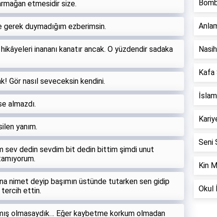
Bomb
 armağan etmesidir size.
Anlam
e gerek duymadığım ezberimsin.
 hikâyeleri inananı kanatır ancak. O yüzdendir sadaka
Nasih
Kafa 
! Gör nasıl seveceksin kendini.
İslam
se almazdı.
Kariye
silen yanım.
Seni 
im sev dedin sevdim bit dedin bittim şimdi unut
utamıyorum.
Kin M
na nimet deyip başımın üstünde tutarken sen gidip
Okul İ
tercih ettin.
kalmış olmasaydık… Eğer kaybetme korkum olmadan