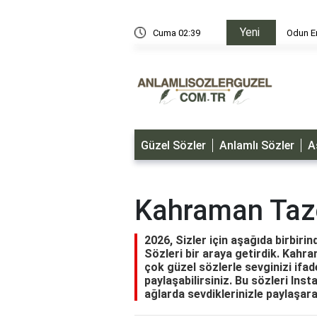
Yeni
i
Cuma 02:39
Odun Er
Güzel Sözler
Anlamlı Sözler
A
Kahraman Taze
2026, Sizler için aşağıda birbir
Sözleri bir araya getirdik. Kahra
çok güzel sözlerle sevginizi ifade
paylaşabilirsiniz. Bu sözleri In
ağlarda sevdiklerinizle paylaşara