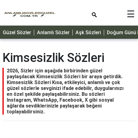
×
☰
GÜZEL
Güzel Sözler
Anlamlı Sözler
Aşk Sözleri
Doğum Günü M
SÖZLER
ÖZLÜ
SÖZLER
Kimsesizlik Sözleri
DOĞUM
GÜNÜ
2026, Sizler için aşağıda birbirinden güzel
paylaşılacak Kimsesizlik Sözleri bir araya getirdik.
MESAJLARI
Kimsesizlik Sözleri Kısa, etkileyici, anlamlı ve çok
güzel sözlerle sevginizi ifade edebilir, duygularınızı
ÖZEL
en özel şekilde paylaşabilirsiniz. Bu sözleri
GÜNLER
Instagram, WhatsApp, Facebook, X gibi sosyal
ağlarda sevdiklerinizle paylaşarak beğeni
DİNİ
toplayabilirsiniz.
SÖZLER