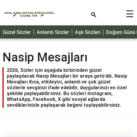
×
☰
GÜZEL
Güzel Sözler
Anlamlı Sözler
Aşk Sözleri
Doğum Günü M
SÖZLER
ÖZLÜ
SÖZLER
Nasip Mesajları
DOĞUM
GÜNÜ
2026, Sizler için aşağıda birbirinden güzel
paylaşılacak Nasip Mesajları bir araya getirdik. Nasip
MESAJLARI
Mesajları Kısa, etkileyici, anlamlı ve çok güzel
sözlerle sevginizi ifade edebilir, duygularınızı en özel
ÖZEL
şekilde paylaşabilirsiniz. Bu sözleri Instagram,
GÜNLER
WhatsApp, Facebook, X gibi sosyal ağlarda
sevdiklerinizle paylaşarak beğeni toplayabilirsiniz.
DİNİ
SÖZLER