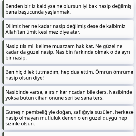
Benden bir iz kaldıysa ne olursun iyi bak nasip değilmiş
bana başucunda yaşlanmak.
Dilimiz her ne kadar nasip değilmiş dese de kalbimiz
Allah’tan ümit kesilmez diye atar.
Nasip tılsımlı kelime muazzam hakikat. Ne güzel ne
kadar da güzel nasip. Nasibin farkında olmak o da ayrı
bir nasip.
Ben hiç dilek tutmadım, hep dua ettim. Ömrün ömrüme
nasip olsun diye!
Nasibinde varsa, alırsın karıncadan bile ders. Nasibinde
yoksa bütün cihan önüne serilse sana ters.
Güneşin pembeliğiyle doğan, saflığıyla süzülen, herkese
nasip olmayan mutluluk denen o en güzel duygu hep
sizinle olsun.