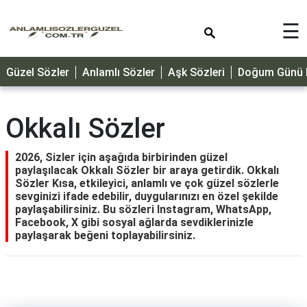
×
☰
GÜZEL
Güzel Sözler
Anlamlı Sözler
Aşk Sözleri
Doğum Günü M
SÖZLER
ÖZLÜ
SÖZLER
Okkalı Sözler
DOĞUM
GÜNÜ
2026, Sizler için aşağıda birbirinden güzel
paylaşılacak Okkalı Sözler bir araya getirdik. Okkalı
MESAJLARI
Sözler Kısa, etkileyici, anlamlı ve çok güzel sözlerle
sevginizi ifade edebilir, duygularınızı en özel şekilde
ÖZEL
paylaşabilirsiniz. Bu sözleri Instagram, WhatsApp,
GÜNLER
Facebook, X gibi sosyal ağlarda sevdiklerinizle
paylaşarak beğeni toplayabilirsiniz.
DİNİ
SÖZLER