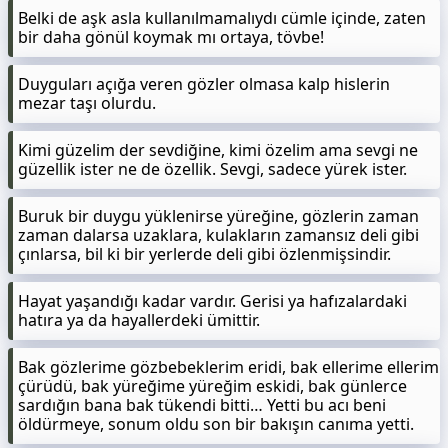
Belki de aşk asla kullanılmamalıydı cümle içinde, zaten
bir daha gönül koymak mı ortaya, tövbe!
Duyguları açığa veren gözler olmasa kalp hislerin
mezar taşı olurdu.
Kimi güzelim der sevdiğine, kimi özelim ama sevgi ne
güzellik ister ne de özellik. Sevgi, sadece yürek ister.
Buruk bir duygu yüklenirse yüreğine, gözlerin zaman
zaman dalarsa uzaklara, kulakların zamansız deli gibi
çınlarsa, bil ki bir yerlerde deli gibi özlenmişsindir.
Hayat yaşandığı kadar vardır. Gerisi ya hafızalardaki
hatıra ya da hayallerdeki ümittir.
Bak gözlerime gözbebeklerim eridi, bak ellerime ellerim
çürüdü, bak yüreğime yüreğim eskidi, bak günlerce
sardığın bana bak tükendi bitti… Yetti bu acı beni
öldürmeye, sonum oldu son bir bakışın canıma yetti.