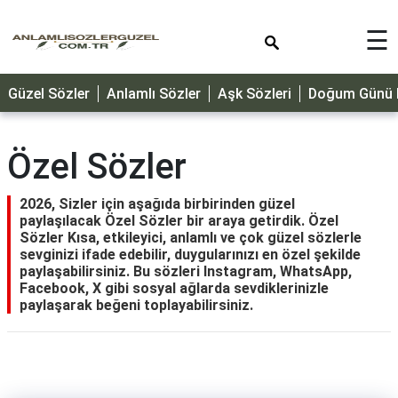
×
☰
GÜZEL
Güzel Sözler
Anlamlı Sözler
Aşk Sözleri
Doğum Günü M
SÖZLER
ÖZLÜ
SÖZLER
Özel Sözler
DOĞUM
GÜNÜ
2026, Sizler için aşağıda birbirinden güzel
paylaşılacak Özel Sözler bir araya getirdik. Özel
MESAJLARI
Sözler Kısa, etkileyici, anlamlı ve çok güzel sözlerle
sevginizi ifade edebilir, duygularınızı en özel şekilde
ÖZEL
paylaşabilirsiniz. Bu sözleri Instagram, WhatsApp,
GÜNLER
Facebook, X gibi sosyal ağlarda sevdiklerinizle
paylaşarak beğeni toplayabilirsiniz.
DİNİ
SÖZLER