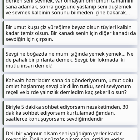
derken seni sevmek, var olmayan ömrümün tamamını
sana adamak, sonra göğsüne yaslanıp seni düşlemek
ve sevmek kalbinin sonunu bilmeden içine bakarak…
Bir umut kuşu çiz yüreğime beyaz olsun tüyleri kalbin
kadar temiz olsun. Bir kanadı senin için diğer kanadı da
sevdiğin için çırpsın.
Sevgi ne boğazda ne mum ışığında yemek yemek… Ne
de pahalı bir pırlanta demek. Sevgi; bir lokmada iki
mutlu insan demek!
Kahvaltı hazırladım sana da gönderiyorum, umut dolu
omlet haşlanmış sevgi bir dilim tutku, seni seviyorum
reçeli ve birde yalnızlık demledim kaç şekerli olsun?
Biriyle 5 dakika sohbet ediyorsam nezaketimden, 30
dakika sohbet ediyorsam kurtulamadığımdan,
saatlerce konuşuyorsam; sevdiğimdendir
Deli bir yağmur olsam seni yağdığım yerler kadar
severdim. Deli bir rüzgâr olsam seni estiğim yerler