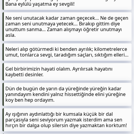
Bana eylülü yaşatma ey sevgili!
Ne seni unutacak kadar zaman geçecek… Ne de geçen
zaman seni unutmaya yetecek… Bırakıp gittim diye
unuttum sanma… Zaman alışmayı öğretir unutmayı
asla.
Neleri alıp götürmedi ki benden ayrılık; kilometrelerce
umut, tonlarca sevgi, taradığım saçları, sıktığım elleri…
Gel birbirimizin hayati olalım. Ayrılırsak hayatını
kaybetti desinler.
Dün de bugün de yarın da yüreğinde yüreğin kadar
yanındayım kendini yalnız hissettiğinde elini yüreğine
koy ben hep ordayım.
Ay ışığının aydınlattığı bir kumsala küçük bir dal
parçasıyla seni seviyorum yazmak isterdim ama sen
hırçın bir dalga olup silersin diye yazmaktan korktum!