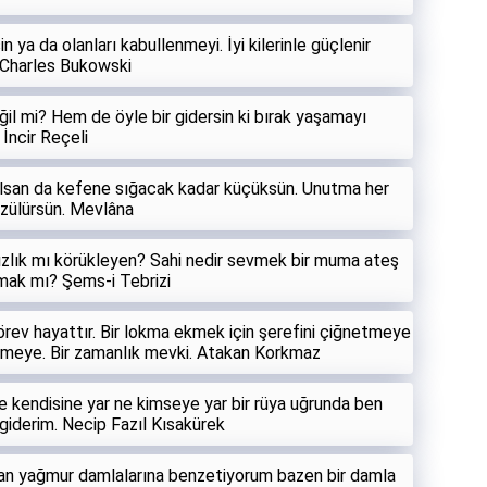
 ya da olanları kabullenmeyi. İyi kilerinle güçlenir
. Charles Bukowski
il mi? Hem de öyle bir gidersin ki bırak yaşamayı
 İncir Reçeli
olsan da kefene sığacak kadar küçüksün. Unutma her
üzülürsün. Mevlâna
ızlık mı körükleyen? Sahi nedir sevmek bir muma ateş
ak mı? Şems-i Tebrizi
görev hayattır. Bir lokma ekmek için şerefini çiğnetmeye
ketmeye. Bir zamanlık mevki. Atakan Korkmaz
ne kendisine yar ne kimseye yar bir rüya uğrunda ben
 giderim. Necip Fazıl Kısakürek
uran yağmur damlalarına benzetiyorum bazen bir damla