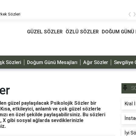
‹
kek Sözleri
GÜZEL SÖZLER
ÖZLÜ SÖZLER
DOĞUM GÜNÜ 
şk Sözleri
Doğum Günü Mesajları
Ağır Sözler
Sevgiliye 
er
S
nden güzel paylaşılacak Psikolojik Sözler bir
Kral İ
Kısa, etkileyici, anlamlı ve çok güzel sözlerle
nızı en özel şekilde paylaşabilirsiniz. Bu sözleri
İnsta
X gibi sosyal ağlarda sevdiklerinizle
iz.
İyi S