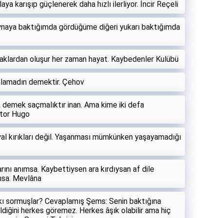
a karışıp güçlenerek daha hızlı ilerliyor. İncir Reçeli
aynaya baktığımda gördüğüme diğeri yukarı baktığımda
lardan oluşur her zaman hayat. Kaybedenler Kulübü
nlamadın demektir. Çehov
emek saçmalıktır inan. Ama kime iki defa
ctor Hugo
yal kırıkları değil. Yaşanması mümkünken yaşayamadığı
rını anımsa. Kaybettiysen ara kırdıysan af dile
kısa. Mevlâna
kı sormuşlar? Cevaplamış Şems: Senin baktığına
diğini herkes göremez. Herkes âşık olabilir ama hiç