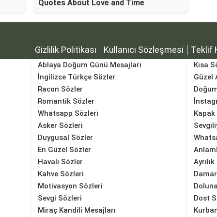
Quotes About Love and Time
Gizlilik Politikası
Kullanıcı Sözleşmesi
Teklif 
Ablaya Doğum Günü Mesajları
Kısa S
İngilizce Türkçe Sözler
Güzel 
Racon Sözler
Doğum
Romantik Sözler
İnstag
Whatsapp Sözleri
Kapak 
Asker Sözleri
Sevgili
Duygusal Sözler
Whatsa
En Güzel Sözler
Anlaml
Havalı Sözler
Ayrılık
Kahve Sözleri
Damar
Motivasyon Sözleri
Doluna
Sevgi Sözleri
Dost S
Miraç Kandili Mesajları
Kurban