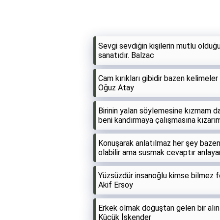
Sevgi sevdiğin kişilerin mutlu oldu
sanatıdır. Balzac
Cam kırıkları gibidir bazen kelimeler
Oğuz Atay
Birinin yalan söylemesine kızmam da
beni kandırmaya çalışmasına kızarı
Konuşarak anlatılmaz her şey bazen
olabilir ama susmak cevaptır anlay
Yüzsüzdür insanoğlu kimse bilmez fe
Akif Ersoy
Erkek olmak doğuştan gelen bir alın
Küçük İskender