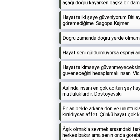
aşağı doğru kayarken başka bir damlay
Hayatta iki şeye güveniyorum Biri 
göremediğime. Sagopa Kajmer
Doğru zamanda doğru yerde olmamak
Hayat seni güldürmüyorsa espriyi a
Hayatta kimseye güvenmeyeceksin d
güveneceğini hesaplamalı insan. Vi
Aslında insanı en çok acıtan şey ha
mutluluklardır. Dostoyevski
Bir an bekle arkana dön ve unuttukla
kırıldıysan affet: Çünkü hayat çok 
Âşık olmakla sevmek arasındaki far
herkes bakar ama senin onda görebil