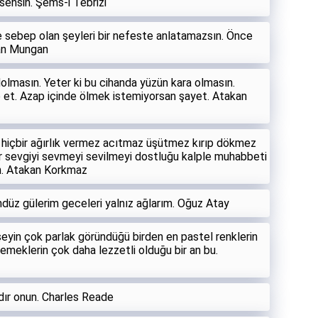
sensin. Şems-i Tebrizi
 sebep olan şeyleri bir nefeste anlatamazsın. Önce
han Mungan
lmasın. Yeter ki bu cihanda yüzün kara olmasın.
p et. Azap içinde ölmek istemiyorsan şayet. Atakan
e hiçbir ağırlık vermez acıtmaz üşütmez kırıp dökmez
ir sevgiyi sevmeyi sevilmeyi dostluğu kalple muhabbeti
lın. Atakan Korkmaz
z gülerim geceleri yalnız ağlarım. Oğuz Atay
 şeyin çok parlak göründüğü birden en pastel renklerin
emeklerin çok daha lezzetli olduğu bir an bu.
ıdır onun. Charles Reade