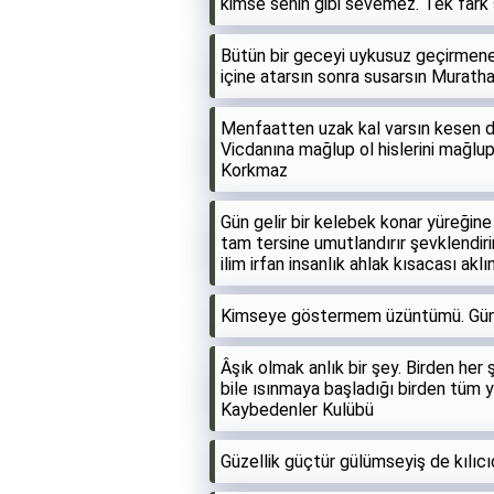
kimse senin gibi sevemez. Tek fark 
Bütün bir geceyi uykusuz geçirmene
içine atarsın sonra susarsın Murat
Menfaatten uzak kal varsın kesen do
Vicdanına mağlup ol hislerini mağlu
Korkmaz
Gün gelir bir kelebek konar yüreğin
tam tersine umutlandırır şevklendir
ilim irfan insanlık ahlak kısacası ak
Kimseye göstermem üzüntümü. Gündü
Âşık olmak anlık bir şey. Birden her
bile ısınmaya başladığı birden tüm y
Kaybedenler Kulübü
Güzellik güçtür gülümseyiş de kılıc