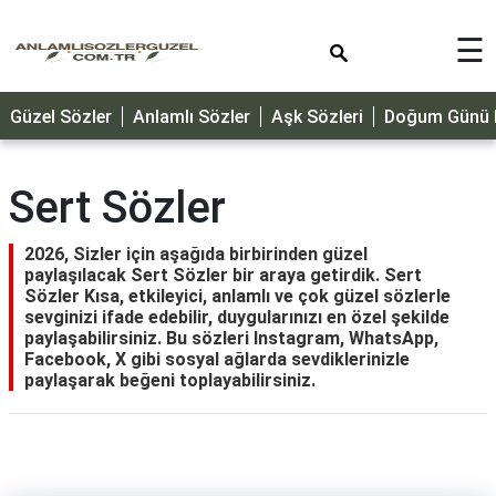
×
☰
GÜZEL
Güzel Sözler
Anlamlı Sözler
Aşk Sözleri
Doğum Günü M
SÖZLER
ÖZLÜ
SÖZLER
Sert Sözler
DOĞUM
GÜNÜ
2026, Sizler için aşağıda birbirinden güzel
paylaşılacak Sert Sözler bir araya getirdik. Sert
MESAJLARI
Sözler Kısa, etkileyici, anlamlı ve çok güzel sözlerle
sevginizi ifade edebilir, duygularınızı en özel şekilde
ÖZEL
paylaşabilirsiniz. Bu sözleri Instagram, WhatsApp,
GÜNLER
Facebook, X gibi sosyal ağlarda sevdiklerinizle
paylaşarak beğeni toplayabilirsiniz.
DİNİ
SÖZLER