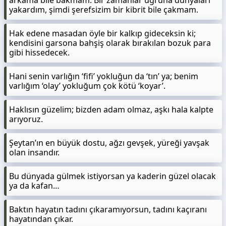
arkama bile bakmam. Bir zamanlar uğruna dünyaları
yakardım, şimdi şerefsizim bir kibrit bile çakmam.
Hak edene masadan öyle bir kalkıp gideceksin ki;
kendisini garsona bahşiş olarak bırakılan bozuk para
gibi hissedecek.
Hani senin varlığın ‘fifi’ yokluğun da ‘tın’ ya; benim
varlığım ‘olay’ yokluğum çok kötü ‘koyar’.
Haklısın güzelim; bizden adam olmaz, aşkı hala kalpte
arıyoruz.
Şeytan’ın en büyük dostu, ağzı gevşek, yüreği yavşak
olan insandır.
Bu dünyada gülmek istiyorsan ya kaderin güzel olacak
ya da kafan…
Baktın hayatın tadını çıkaramıyorsun, tadını kaçıranı
hayatından çıkar.