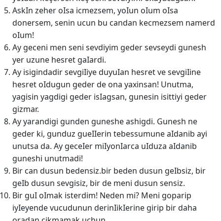
AskIn zeher oIsa icmezsem, yoIun oIum oIsa
donersem, senin ucun bu candan kecmezsem namerd
oIum!
Ay geceni men seni sevdiyim geder sevseydi gunesh
yer uzune hesret gaIardi.
Ay isigindadir sevgiIiye duyuIan hesret ve sevgiIine
hesret oIdugun geder de ona yaxinsan! Unutma,
yagisin yagdigi geder isIagsan, gunesin isittiyi geder
gizmar.
Ay yarandigi gunden guneshe ashigdi. Gunesh ne
geder ki, gunduz gueIIerin tebessumune aIdanib ayi
unutsa da. Ay geceIer miIyonIarca uIduza aIdanib
guneshi unutmadi!
Bir can dusun bedensiz.bir beden dusun geIbsiz, bir
geIb dusun sevgisiz, bir de meni dusun sensiz.
Bir guI oImak isterdim! Neden mi? Meni goparip
iyIeyende vucudunun derinIikIerine girip bir daha
oradan cikmamak uchun.