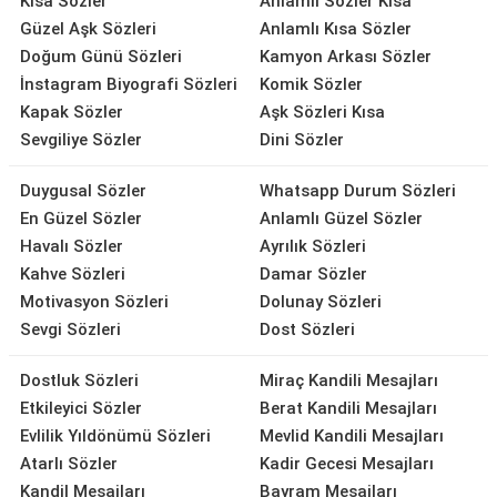
Kısa Sözler
Anlamlı Sözler Kısa
Güzel Aşk Sözleri
Anlamlı Kısa Sözler
Doğum Günü Sözleri
Kamyon Arkası Sözler
İnstagram Biyografi Sözleri
Komik Sözler
Kapak Sözler
Aşk Sözleri Kısa
Sevgiliye Sözler
Dini Sözler
Duygusal Sözler
Whatsapp Durum Sözleri
En Güzel Sözler
Anlamlı Güzel Sözler
Havalı Sözler
Ayrılık Sözleri
Kahve Sözleri
Damar Sözler
Motivasyon Sözleri
Dolunay Sözleri
Sevgi Sözleri
Dost Sözleri
Dostluk Sözleri
Miraç Kandili Mesajları
Etkileyici Sözler
Berat Kandili Mesajları
Evlilik Yıldönümü Sözleri
Mevlid Kandili Mesajları
Atarlı Sözler
Kadir Gecesi Mesajları
Kandil Mesajları
Bayram Mesajları