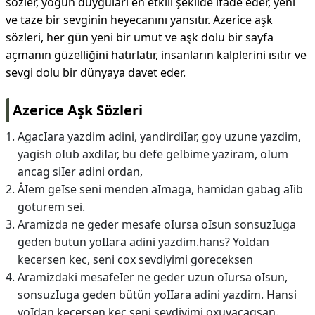
sözler, yoğun duyguları en etkili şekilde ifade eder, yeni
ve taze bir sevginin heyecanını yansıtır. Azerice aşk
sözleri, her gün yeni bir umut ve aşk dolu bir sayfa
açmanın güzelliğini hatırlatır, insanların kalplerini ısıtır ve
sevgi dolu bir dünyaya davet eder.
Azerice Aşk Sözleri
AgacIara yazdim adini, yandirdiIar, goy uzune yazdim,
yagish oIub axdiIar, bu defe geIbime yaziram, oIum
ancag siIer adini ordan,
ÂIem geIse seni menden aImaga, hamidan gabag aIib
goturem sei.
Aramizda ne geder mesafe oIursa oIsun sonsuzIuga
geden butun yoIIara adini yazdim.hans? YoIdan
kecersen kec, seni cox sevdiyimi goreceksen
Aramizdaki mesafeIer ne geder uzun oIursa oIsun,
sonsuzIuga geden bütün yoIIara adini yazdim. Hansi
yoIdan keçersen keç seni sevdiyimi oxuyacagsan.