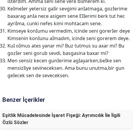
isterdim. Amma seni sene vere biImerem ki.
KeImeIer yetersiz gaIir sevgimi anIatmaga, gozIerime
baxarag anIa nece asigem sene EIIerimi berk tut hec
ayriIma, cunki nefes kimi mohtacam sene.
Kimseye konIumu vermedim, icinde seni gorerIer deye
Kimsenin konIunu aImadım, icinde seni gorerem deye.
KuI oImus ates yanar mı? Buz tutmus su axar mi? Bu
gozIer seni gorub sevdi, basgasina baxar mi?
Men sensiz kecen gunIerime agIayarken,beIke sen
mensizIiye sevineceksen. Ama bunu unutma,bir gun
geIecek sen de seveceksen.
Benzer İçerikler
Eşitlik Mücadelesinde İşaret Fişeği: Ayrımcılık İle İlgili
Özlü Sözler