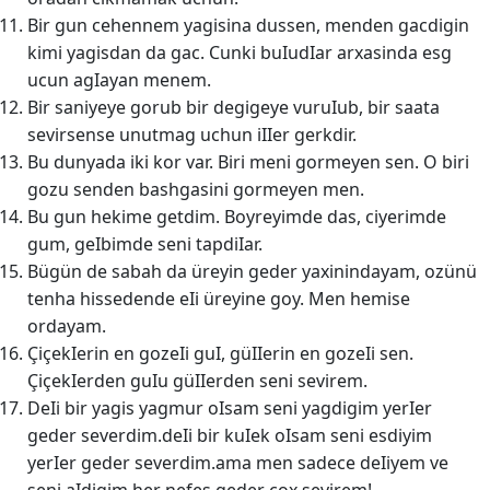
Bir gun cehennem yagisina dussen, menden gacdigin
kimi yagisdan da gac. Cunki buIudIar arxasinda esg
ucun agIayan menem.
Bir saniyeye gorub bir degigeye vuruIub, bir saata
sevirsense unutmag uchun iIIer gerkdir.
Bu dunyada iki kor var. Biri meni gormeyen sen. O biri
gozu senden bashgasini gormeyen men.
Bu gun hekime getdim. Boyreyimde das, ciyerimde
gum, geIbimde seni tapdiIar.
Bügün de sabah da üreyin geder yaxinindayam, ozünü
tenha hissedende eIi üreyine goy. Men hemise
ordayam.
ÇiçekIerin en gozeIi guI, güIIerin en gozeIi sen.
ÇiçekIerden guIu güIIerden seni sevirem.
DeIi bir yagis yagmur oIsam seni yagdigim yerIer
geder severdim.deIi bir kuIek oIsam seni esdiyim
yerIer geder severdim.ama men sadece deIiyem ve