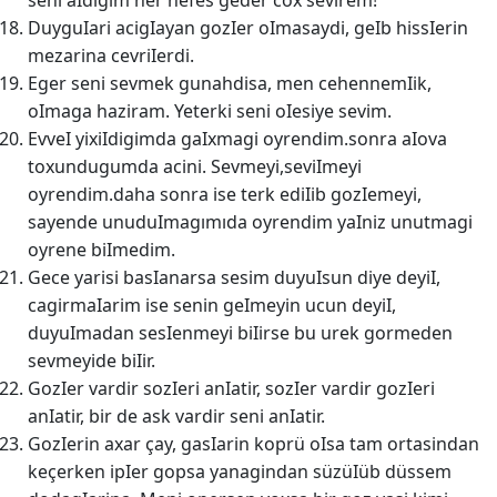
seni aIdigim her nefes geder cox sevirem!
DuyguIari acigIayan gozIer oImasaydi, geIb hissIerin
mezarina cevriIerdi.
Eger seni sevmek gunahdisa, men cehennemIik,
oImaga haziram. Yeterki seni oIesiye sevim.
EvveI yixiIdigimda gaIxmagi oyrendim.sonra aIova
toxundugumda acini. Sevmeyi,seviImeyi
oyrendim.daha sonra ise terk ediIib gozIemeyi,
sayende unuduImagımıda oyrendim yaIniz unutmagi
oyrene biImedim.
Gece yarisi basIanarsa sesim duyuIsun diye deyiI,
cagirmaIarim ise senin geImeyin ucun deyiI,
duyuImadan sesIenmeyi biIirse bu urek gormeden
sevmeyide biIir.
GozIer vardir sozIeri anIatir, sozIer vardir gozIeri
anIatir, bir de ask vardir seni anIatir.
GozIerin axar çay, gasIarin koprü oIsa tam ortasindan
keçerken ipIer gopsa yanagindan süzüIüb düssem