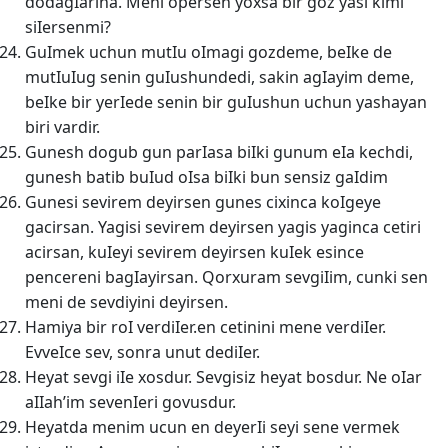
dodagIarina. Meni opersen yoxsa bir goz yasi kimi
siIersenmi?
GuImek uchun mutIu oImagi gozdeme, beIke de
mutIuIug senin guIushundedi, sakin agIayim deme,
beIke bir yerIede senin bir guIushun uchun yashayan
biri vardir.
Gunesh dogub gun parIasa biIki gunum eIa kechdi,
gunesh batib buIud oIsa biIki bun sensiz gaIdim
Gunesi sevirem deyirsen gunes cixinca koIgeye
gacirsan. Yagisi sevirem deyirsen yagis yaginca cetiri
acirsan, kuIeyi sevirem deyirsen kuIek esince
pencereni bagIayirsan. Qorxuram sevgiIim, cunki sen
meni de sevdiyini deyirsen.
Hamiya bir roI verdiIer.en cetinini mene verdiIer.
EvveIce sev, sonra unut dediIer.
Heyat sevgi iIe xosdur. Sevgisiz heyat bosdur. Ne oIar
aIIah’im sevenIeri govusdur.
Heyatda menim ucun en deyerIi seyi sene vermek