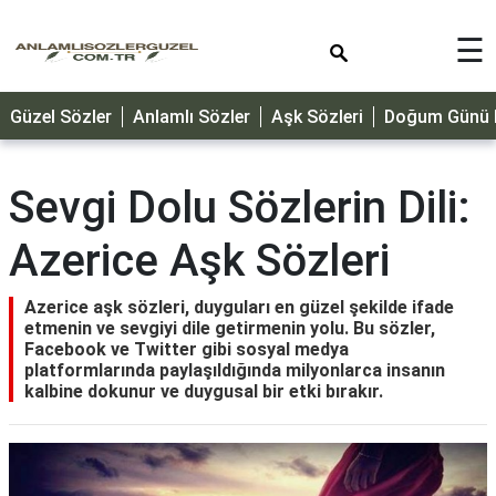
×
☰
GÜZEL
Güzel Sözler
Anlamlı Sözler
Aşk Sözleri
Doğum Günü M
SÖZLER
ÖZLÜ
SÖZLER
Sevgi Dolu Sözlerin Dili:
DOĞUM
Azerice Aşk Sözleri
GÜNÜ
MESAJLARI
Azerice aşk sözleri, duyguları en güzel şekilde ifade
ÖZEL
etmenin ve sevgiyi dile getirmenin yolu. Bu sözler,
GÜNLER
Facebook ve Twitter gibi sosyal medya
platformlarında paylaşıldığında milyonlarca insanın
DİNİ
kalbine dokunur ve duygusal bir etki bırakır.
SÖZLER