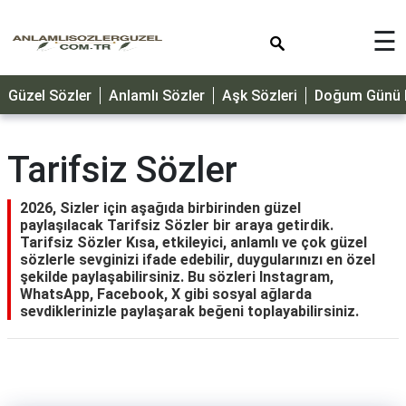
×
☰
GÜZEL
Güzel Sözler
Anlamlı Sözler
Aşk Sözleri
Doğum Günü M
SÖZLER
ÖZLÜ
SÖZLER
Tarifsiz Sözler
DOĞUM
GÜNÜ
2026, Sizler için aşağıda birbirinden güzel
paylaşılacak Tarifsiz Sözler bir araya getirdik.
MESAJLARI
Tarifsiz Sözler Kısa, etkileyici, anlamlı ve çok güzel
sözlerle sevginizi ifade edebilir, duygularınızı en özel
ÖZEL
şekilde paylaşabilirsiniz. Bu sözleri Instagram,
GÜNLER
WhatsApp, Facebook, X gibi sosyal ağlarda
sevdiklerinizle paylaşarak beğeni toplayabilirsiniz.
DİNİ
SÖZLER