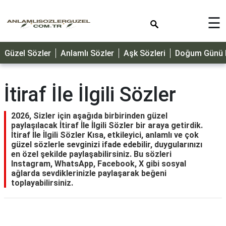
×
☰
GÜZEL
Güzel Sözler
Anlamlı Sözler
Aşk Sözleri
Doğum Günü M
SÖZLER
ÖZLÜ
SÖZLER
İtiraf İle İlgili Sözler
DOĞUM
GÜNÜ
2026, Sizler için aşağıda birbirinden güzel
paylaşılacak İtiraf İle İlgili Sözler bir araya getirdik.
MESAJLARI
İtiraf İle İlgili Sözler Kısa, etkileyici, anlamlı ve çok
güzel sözlerle sevginizi ifade edebilir, duygularınızı
ÖZEL
en özel şekilde paylaşabilirsiniz. Bu sözleri
GÜNLER
Instagram, WhatsApp, Facebook, X gibi sosyal
ağlarda sevdiklerinizle paylaşarak beğeni
DİNİ
toplayabilirsiniz.
SÖZLER