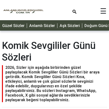
×
☰
GÜZEL
Güzel Sözler
Anlamlı Sözler
Aşk Sözleri
Doğum Günü M
SÖZLER
ÖZLÜ
SÖZLER
Komik Sevgililer Günü
DOĞUM
Sözleri
GÜNÜ
MESAJLARI
2026, Sizler için aşağıda birbirinden güzel
ÖZEL
paylaşılacak Komik Sevgililer Günü Sözleri bir araya
GÜNLER
getirdik. Komik Sevgililer Günü Sözleri Kısa,
etkileyici, anlamlı ve çok güzel sözlerle sevginizi
DİNİ
ifade edebilir, duygularınızı en özel şekilde
SÖZLER
paylaşabilirsiniz. Bu sözleri Instagram, WhatsApp,
Facebook, X gibi sosyal ağlarda sevdiklerinizle
paylaşarak beğeni toplayabilirsiniz.