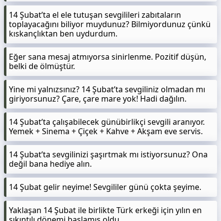
14 Şubat’ta el ele tutuşan sevgilileri zabıtaların
toplayacağını biliyor muydunuz? Bilmiyordunuz çünkü
kıskançlıktan ben uydurdum.
Eğer sana mesaj atmıyorsa sinirlenme. Pozitif düşün,
belki de ölmüştür.
Yine mi yalnızsınız? 14 Şubat’ta sevgiliniz olmadan mı
giriyorsunuz? Çare, çare mare yok! Hadi dağılın.
14 Şubat’ta çalışabilecek günübirlikçi sevgili aranıyor.
Yemek + Sinema + Çiçek + Kahve + Akşam eve servis.
14 Şubat’ta sevgilinizi şaşırtmak mı istiyorsunuz? Ona
değil bana hediye alın.
14 Şubat gelir neyime! Sevgililer günü çokta şeyime.
Yaklaşan 14 Şubat ile birlikte Türk erkeği için yılın en
sıkıntılı dönemi başlamış oldu.