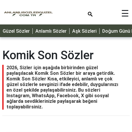
×
☰
GÜZEL
Güzel Sözler
Anlamlı Sözler
Aşk Sözleri
Doğum Günü M
SÖZLER
ÖZLÜ
SÖZLER
Komik Son Sözler
DOĞUM
GÜNÜ
2026, Sizler için aşağıda birbirinden güzel
paylaşılacak Komik Son Sözler bir araya getirdik.
MESAJLARI
Komik Son Sözler Kısa, etkileyici, anlamlı ve çok
güzel sözlerle sevginizi ifade edebilir, duygularınızı
ÖZEL
en özel şekilde paylaşabilirsiniz. Bu sözleri
GÜNLER
Instagram, WhatsApp, Facebook, X gibi sosyal
ağlarda sevdiklerinizle paylaşarak beğeni
DİNİ
toplayabilirsiniz.
SÖZLER