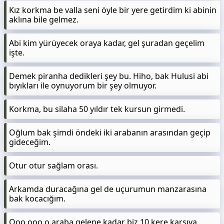
Kız korkma be valla seni öyle bir yere getirdim ki abinin
aklına bile gelmez.
Abi kim yürüyecek oraya kadar, gel şuradan geçelim
işte.
Demek piranha dedikleri şey bu. Hiho, bak Hulusi abi
bıyıkları ile oynuyorum bir şey olmuyor.
Korkma, bu silaha 50 yıldır tek kursun girmedi.
Oğlum bak şimdi öndeki iki arabanın arasından geçip
gideceğim.
Otur otur sağlam orası.
Arkamda duracağına gel de uçurumun manzarasına
bak kocacığım.
Ooo ooo o araba gelene kadar biz 10 kere karşıya