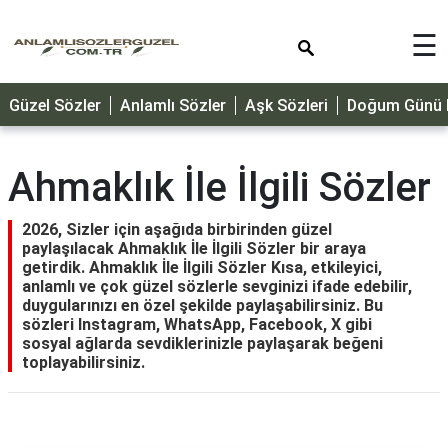
×
☰
GÜZEL
Güzel Sözler
Anlamlı Sözler
Aşk Sözleri
Doğum Günü M
SÖZLER
ÖZLÜ
SÖZLER
Ahmaklık İle İlgili Sözler
DOĞUM
GÜNÜ
2026, Sizler için aşağıda birbirinden güzel
paylaşılacak Ahmaklık İle İlgili Sözler bir araya
MESAJLARI
getirdik. Ahmaklık İle İlgili Sözler Kısa, etkileyici,
anlamlı ve çok güzel sözlerle sevginizi ifade edebilir,
ÖZEL
duygularınızı en özel şekilde paylaşabilirsiniz. Bu
GÜNLER
sözleri Instagram, WhatsApp, Facebook, X gibi
sosyal ağlarda sevdiklerinizle paylaşarak beğeni
DİNİ
toplayabilirsiniz.
SÖZLER