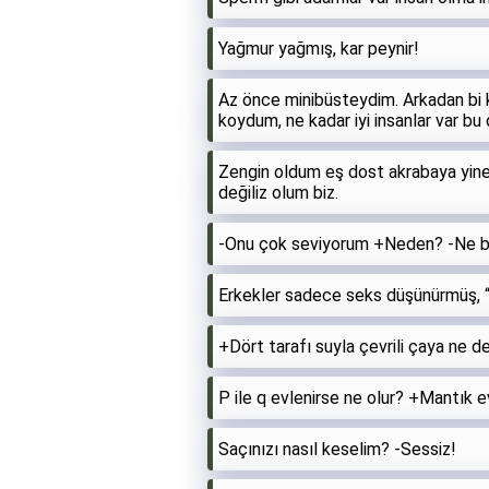
Yağmur yağmış, kar peynir!
Az önce minibüsteydim. Arkadan bi k
koydum, ne kadar iyi insanlar var bu
Zengin oldum eş dost akrabaya yin
değiliz olum biz.
-Onu çok seviyorum +Neden? -Ne bil
Erkekler sadece seks düşünürmüş, 
+Dört tarafı suyla çevrili çaya ne d
P ile q evlenirse ne olur? +Mantık evl
Saçınızı nasıl keselim? -Sessiz!