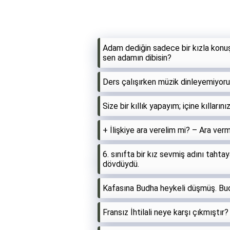
Adam dediğin sadece bir kızla konu
sen adamın dibisin?
Ders çalışırken müzik dinleyemiyorum
Size bir kıllık yapayım; içine kıllarını
+ İlişkiye ara verelim mi? – Ara ver
6. sınıfta bir kız sevmiş adını taht
dövdüydü.
Kafasına Budha heykeli düşmüş. Bu
Fransız İhtilali neye karşı çıkmıştır