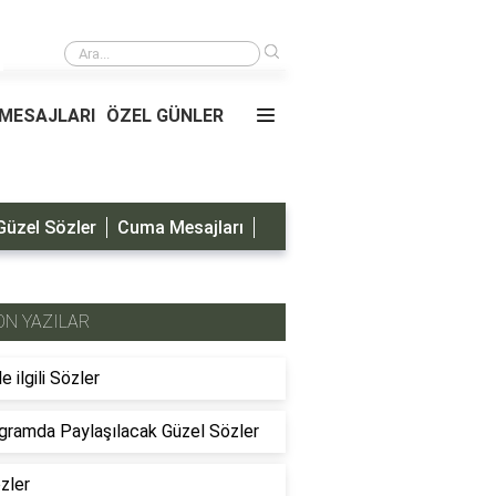
›
Oğluma Doğum Günü Mesajları
MESAJLARI
ÖZEL GÜNLER
Güzel Sözler
Cuma Mesajları
ON YAZILAR
le ilgili Sözler
gramda Paylaşılacak Güzel Sözler
özler