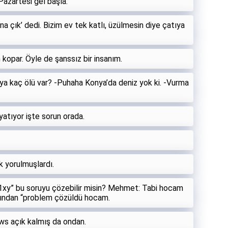
Pazartesi gel başla.
na çık’ dedi. Bizim ev tek katlı, üzülmesin diye çatıya
kopar. Öyle de şanssız bir insanım.
a kaç ölü var? -Puhaha Konya’da deniz yok ki. -Vurma
 yatıyor işte sorun orada.
k yorulmuşlardı.
y” bu soruyu çözebilir misin? Mehmet: Tabi hocam
rdından “problem çözüldü hocam.
ws açık kalmış da ondan.