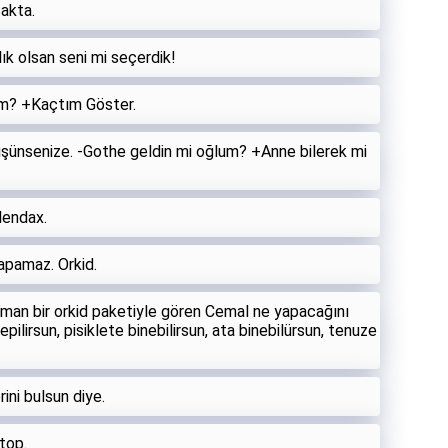
akta.
ık olsan seni mi seçerdik!
um? +Kaçtım Göster.
 düşünsenize. -Gothe geldin mi oğlum? +Anne bilerek mi
lendax.
apamaz. Orkid.
an bir orkid paketiyle gören Cemal ne yapacağını
pilirsun, pisiklete binebilirsun, ata binebilürsun, tenuze
ini bulsun diye.
top.