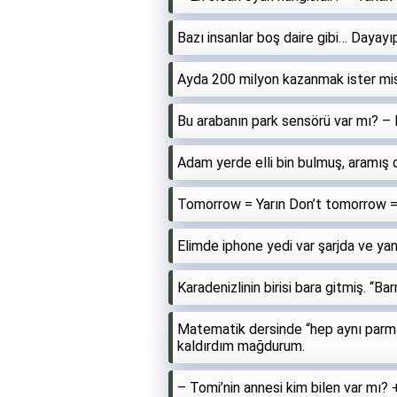
Bazı insanlar boş daire gibi… Dayayı
Ayda 200 milyon kazanmak ister mis
Bu arabanın park sensörü var mı? –
Adam yerde elli bin bulmuş, aramış 
Tomorrow = Yarın Don’t tomorrow =
Elimde iphone yedi var şarjda ve yan
Karadenizlinin birisi bara gitmiş. “
Matematik dersinde “hep aynı parm
kaldırdım mağdurum.
– Tomi’nin annesi kim bilen var mı?