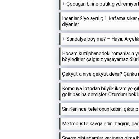
+ Çocuğun birine patik giydiremiyor
İnsanlar 2’ye ayrılır; 1. kafama sıka
diyenler.
+ Sandalye boş mu? – Hayır, Arçelik
Hocam kütüphanedeki romanların ya
böyledirler çalgısız yaşayamaz ölürl
Çekyat a niye çekyat denir? Çünkü 
Komsuya lotodan büyük ikramiye çı
gelir basına demişler. Oturdum bekl
Sinirlenince telefonun kabini çıkarıp
Metrobüste kavga edin, bağırın, çağ
Sperm gibi adamlar var insan olma iht