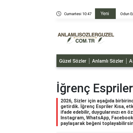
Yeni
i
Cumartesi 10:47
Odun Er
Güzel Sözler
Anlamlı Sözler
A
İğrenç Espriler
2026, Sizler için aşağıda birbiri
getirdik. İğrenç Espriler Kısa, et
ifade edebilir, duygularınızı en öz
Instagram, WhatsApp, Facebook, 
paylaşarak beğeni toplayabilirsin