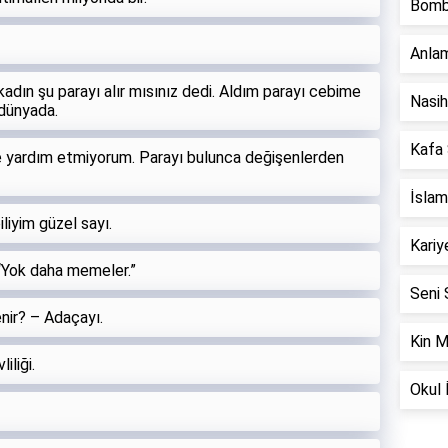
Bomb
Anlam
adın şu parayı alır mısınız dedi. Aldım parayı cebime
Nasih
 dünyada.
Kafa 
e yardım etmiyorum. Parayı bulunca değişenlerden
İslam
iyim güzel sayı.
Kariye
“Yok daha memeler.”
Seni 
enir? – Adaçayı.
Kin M
iliği.
Okul İ