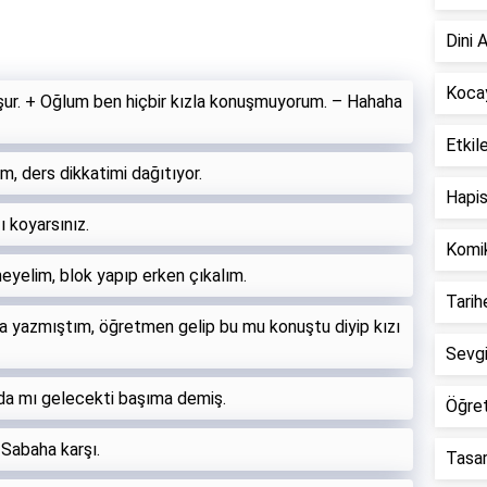
Dini 
Kocay
şur. + Oğlum ben hiçbir kızla konuşmuyorum. – Hahaha
Etkil
, ders dikkatimi dağıtıyor.
Hapis
zı koyarsınız.
Komi
meyelim, blok yapıp erken çıkalım.
Tari
aya yazmıştım, öğretmen gelip bu mu konuştu diyip kızı
Sevgi
da mı gelecekti başıma demiş.
Öğre
? Sabaha karşı.
Tasarr