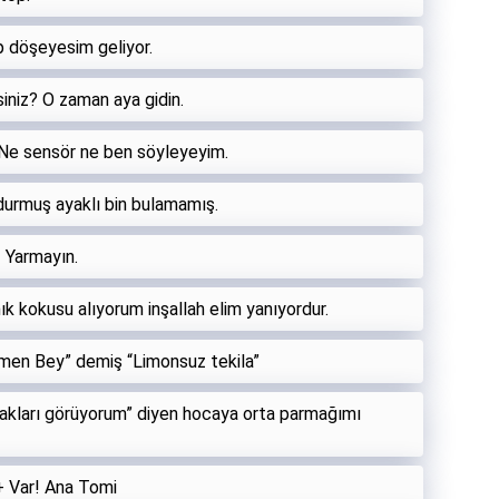
p döşeyesim geliyor.
iniz? O zaman aya gidin.
 Ne sensör ne ben söyleyeyim.
durmuş ayaklı bin bulamamış.
 Yarmayın.
ık kokusu alıyorum inşallah elim yanıyordur.
Barmen Bey” demiş “Limonsuz tekila”
akları görüyorum” diyen hocaya orta parmağımı
 + Var! Ana Tomi