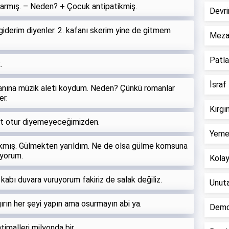
larmış. – Neden? + Çocuk antipatikmiş.
Devri
r giderim diyenler. 2. kafanı skerim yine de gitmem
Mezar
Patla
.
İsraf 
nına müzik aleti koydum. Neden? Çünkü romanlar
er.
Kırgı
it otur diyemeyeceğimizden.
Yemek
kmış. Gülmekten yarıldım. Ne de olsa gülme komsuna
iyorum.
Kolay 
 kabı duvara vuruyorum fakiriz de salak değiliz.
Unuta
ırın her şeyi yapın ama osurmayın abi ya.
Demok
imalleri milyonda bir.