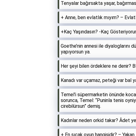
Tenyalar bağırsakta yaşar, bağırmas
+ Anne, ben evlatlık mıyım? – Evlatl
‎+Kaç Yaşındasın? -Kaç Gösteriyor
Goethe’nin annesi ile diyaloglarını
yapıyorsun ya.
Her şeyi bilen ördeklere ne denir? B
Kanadı var uçamaz, peteği var bal y
Temel’i süpermarketin önünde kocam
sorunca, Temel: “Puninla tenis oyniye
cirebilürsun” demiş.
Kadınlar neden orkid takar? Âdet yer
+ En sıcak oyun hangisidir? – Yakan 