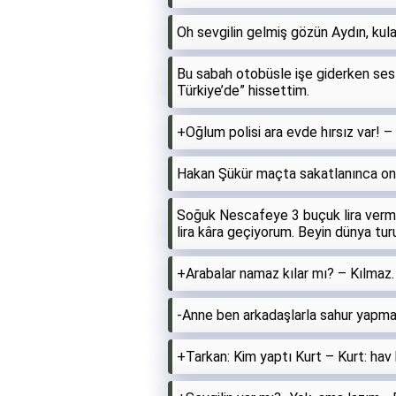
Oh sevgilin gelmiş gözün Aydın, kula
Bu sabah otobüsle işe giderken sesl
Türkiye’de” hissettim.
‎+Oğlum polisi ara evde hırsız var
Hakan Şükür maçta sakatlanınca on
Soğuk Nescafeye 3 buçuk lira verme
lira kâra geçiyorum. Beyin dünya tu
+Arabalar namaz kılar mı? – Kılmaz.
-Anne ben arkadaşlarla sahur yapma
+Tarkan: Kim yaptı Kurt – Kurt: hav