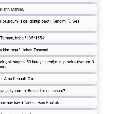
kların Manisa.
i osurdum. 4 kişi dönüp baktı. Kendimi “O Ses
! – Tamam, baba *135*155#
u kim taşır? Hakan Taşıyan!
k çok saçma. 50 kuruşa sıcağını alıp bekletiyorum. 3
runda…
 + Ama Renault Clio.
ya gidiyorum. + Bu saatte ne sahuru?
 hav hav hav +Tarkan: Hain Kostok