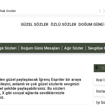
‹
kek Sözleri
GÜZEL SÖZLER
ÖZLÜ SÖZLER
DOĞUM GÜNÜ 
şk Sözleri
Doğum Günü Mesajları
Ağır Sözler
Sevgiliye 
S
nden güzel paylaşılacak İğrenç Espriler bir araya
Kral İ
kileyici, anlamlı ve çok güzel sözlerle sevginizi
el şekilde paylaşabilirsiniz. Bu sözleri
İnsta
X gibi sosyal ağlarda sevdiklerinizle
iz.
İyi S