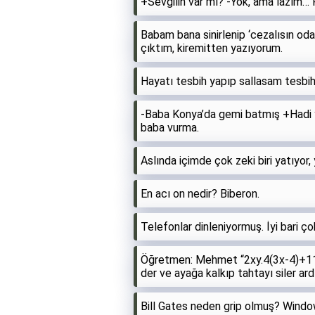
+Sevgilin var mı? -Yok, ama lazım… 
Babam bana sinirlenip ‘cezalısın oda
çıktım, kiremitten yazıyorum.
Hayatı tesbih yapıp sallasam tesbih 
-Baba Konya’da gemi batmış +Hadi y
baba vurma.
Aslında içimde çok zeki biri yatıyor,
En acı on nedir? Biberon.
Telefonlar dinleniyormuş. İyi bari ço
Öğretmen: Mehmet “2xy.4(3x-4)+11x
der ve ayağa kalkıp tahtayı siler a
Bill Gates neden grip olmuş? Windo