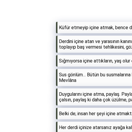
Küfür etmeyip içine atmak, bence da
Derdini içine atan ve yarasının kanı
toplayıp baş vermesi tehlikesini, g
Sığmıyorsa içine attıkların, yaş olu
Sus gönlüm… Bütün bu susmalarına kar
Mevlâna
Duygularını içine atma, paylaş. Payl
çalsın, paylaş ki daha çok üzülme, p
Belki de; insan her şeyi içine atma
Her derdi içinize atarsanız ayağa ka