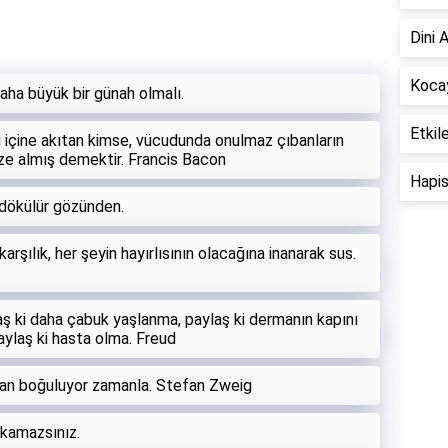
Dini 
Kocay
ha büyük bir günah olmalı.
Etkil
nı içine akıtan kimse, vücudunda onulmaz çıbanların
öze almış demektir. Francis Bacon
Hapis
r dökülür gözünden.
şılık, her şeyin hayırlısının olacağına inanarak sus.
aş ki daha çabuk yaşlanma, paylaş ki dermanın kapını
aylaş ki hasta olma. Freud
ktan boğuluyor zamanla. Stefan Zweig
lkamazsınız.