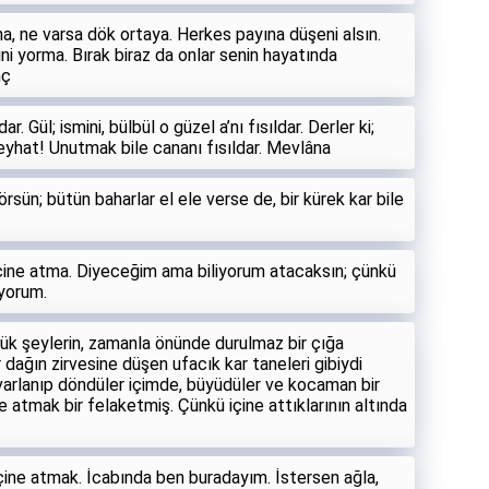
tma, ne varsa dök ortaya. Herkes payına düşeni alsın.
i yorma. Bırak biraz da onlar senin hayatında
nç
 Gül; ismini, bülbül o güzel a’nı fısıldar. Derler ki;
yhat! Unutmak bile cananı fısıldar. Mevlâna
rsün; bütün baharlar el ele verse de, bir kürek kar bile
 içine atma. Diyeceğim ama biliyorum atacaksın; çünkü
iyorum.
çük şeylerin, zamanla önünde durulmaz bir çığa
dağın zirvesine düşen ufacık kar taneleri gibiydi
varlanıp döndüler içimde, büyüdüler ve kocaman bir
e atmak bir felaketmiş. Çünkü içine attıklarının altında
içine atmak. İcabında ben buradayım. İstersen ağla,