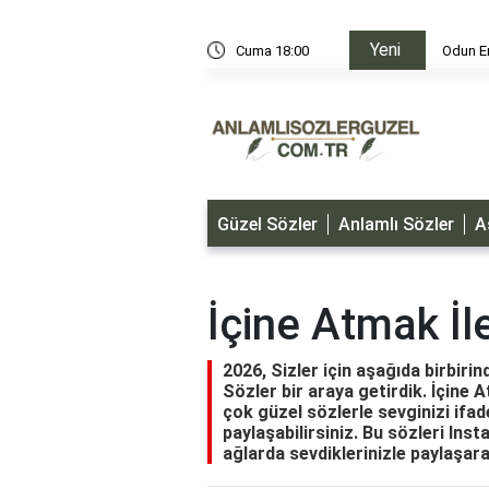
Yeni
i
Cuma 18:00
Odun Er
Güzel Sözler
Anlamlı Sözler
A
İçine Atmak İle
2026, Sizler için aşağıda birbirin
Sözler bir araya getirdik. İçine At
çok güzel sözlerle sevginizi ifade
paylaşabilirsiniz. Bu sözleri In
ağlarda sevdiklerinizle paylaşara