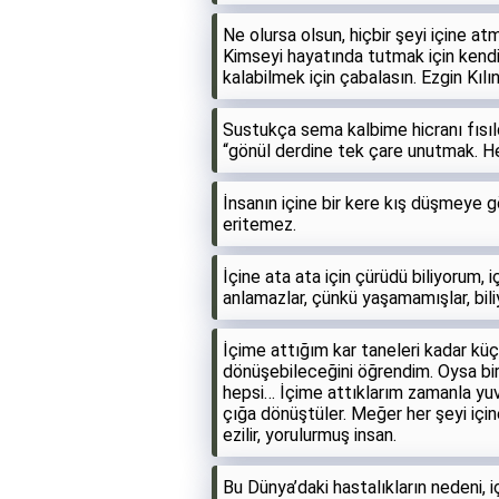
Ne olursa olsun, hiçbir şeyi içine a
Kimseyi hayatında tutmak için kendin
kalabilmek için çabalasın. Ezgin Kılı
Sustukça sema kalbime hicranı fısıldar.
“gönül derdine tek çare unutmak. He
İnsanın içine bir kere kış düşmeye gö
eritemez.
İçine ata ata için çürüdü biliyorum,
anlamazlar, çünkü yaşamamışlar, bil
İçime attığım kar taneleri kadar kü
dönüşebileceğini öğrendim. Oysa bir 
hepsi… İçime attıklarım zamanla yu
çığa dönüştüler. Meğer her şeyi için
ezilir, yorulurmuş insan.
Bu Dünya’daki hastalıkların nedeni, 