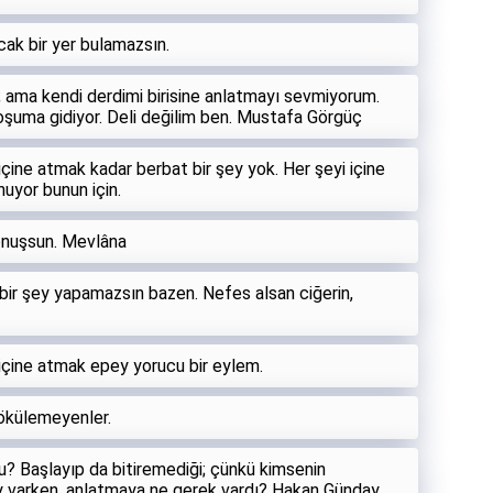
cak bir yer bulamazsın.
m; ama kendi derdimi birisine anlatmayı sevmiyorum.
oşuma gidiyor. Deli değilim ben. Mustafa Görgüç
çine atmak kadar berbat bir şey yok. Her şeyi içine
uyor bunun için.
konuşsun. Mevlâna
bir şey yapamazsın bazen. Nefes alsan ciğerin,
içine atmak epey yorucu bir eylem.
dökülemeyenler.
u? Başlayıp da bitiremediği; çünkü kimsenin
ey varken, anlatmaya ne gerek vardı? Hakan Günday