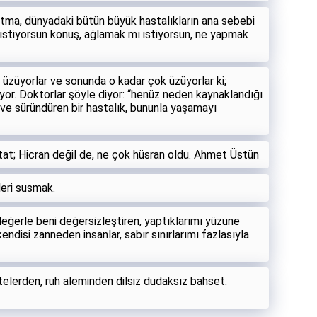
l atma, dünyadaki bütün büyük hastalıkların ana sebebi
istiyorsun konuş, ağlamak mı istiyorsun, ne yapmak
r, üzüyorlar ve sonunda o kadar çok üzüyorlar ki;
ıyor. Doktorlar şöyle diyor: “henüz neden kaynaklandığı
ve süründüren bir hastalık, bununla yaşamayı
stat; Hicran değil de, ne çok hüsran oldu. Ahmet Üstün
leri susmak.
değerle beni değersizleştiren, yaptıklarımı yüzüne
disi zanneden insanlar, sabır sınırlarımı fazlasıyla
Ötelerden, ruh aleminden dilsiz dudaksız bahset.