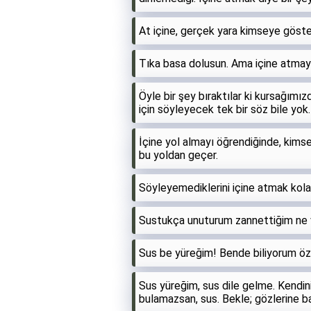
At içine, gerçek yara kimseye göste
Tıka basa dolusun. Ama içine atma
Öyle bir şey bıraktılar ki kursağımı
için söyleyecek tek bir söz bile yok
İçine yol almayı öğrendiğinde, kim
bu yoldan geçer.
Söyleyemediklerini içine atmak kolay
Sustukça unuturum zannettiğim ne va
Sus be yüreğim! Bende biliyorum özl
Sus yüreğim, sus dile gelme. Kendini
bulamazsan, sus. Bekle; gözlerine ba