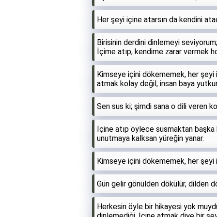
Her şeyi içine atarsın da kendini ata
Birisinin derdini dinlemeyi seviyoru
İçime atıp, kendime zarar vermek h
Kimseye içini dökememek, her şeyi i
atmak kolay değil, insan baya yutkun
Sen sus ki; şimdi sana o dili veren 
İçine atıp öylece susmaktan başka 
unutmaya kalksan yüreğin yanar.
Kimseye içini dökememek, her şeyi 
Gün gelir gönülden dökülür, dilden 
Herkesin öyle bir hikayesi yok muyd
dinlemediği. İçine atmak diye bir ş