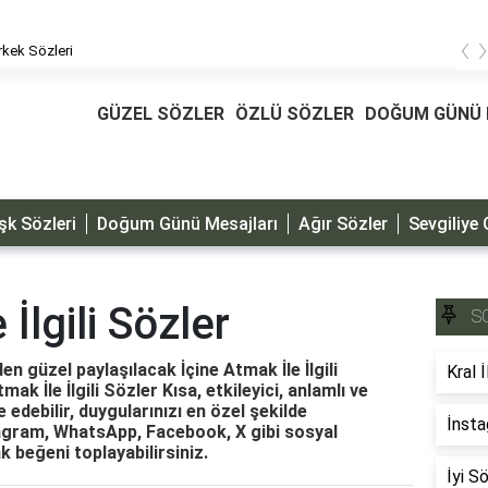
‹
kek Sözleri
GÜZEL SÖZLER
ÖZLÜ SÖZLER
DOĞUM GÜNÜ 
şk Sözleri
Doğum Günü Mesajları
Ağır Sözler
Sevgiliye 
 İlgili Sözler
S
den güzel paylaşılacak İçine Atmak İle İlgili
Kral İ
mak İle İlgili Sözler Kısa, etkileyici, anlamlı ve
 edebilir, duygularınızı en özel şekilde
İnsta
stagram, WhatsApp, Facebook, X gibi sosyal
k beğeni toplayabilirsiniz.
İyi S