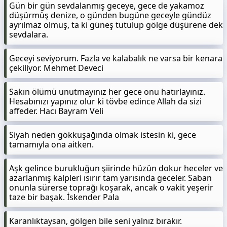
Gün bir gün sevdalanmış geceye, gece de yakamoz
düşürmüş denize, o günden bugüne geceyle gündüz
ayrılmaz olmuş, ta ki güneş tutulup gölge düşürene dek
sevdalara.
Geceyi seviyorum. Fazla ve kalabalık ne varsa bir kenara
çekiliyor. Mehmet Deveci
Sakın ölümü unutmayınız her gece onu hatırlayınız.
Hesabınızı yapınız olur ki tövbe edince Allah da sizi
affeder. Hacı Bayram Veli
Siyah neden gökkuşağında olmak istesin ki, gece
tamamıyla ona aitken.
Aşk gelince burukluğun şiirinde hüzün dokur heceler ve
azarlanmış kalpleri ısırır tam yarısında geceler. Saban
onunla sürerse toprağı koşarak, ancak o vakit yeşerir
taze bir başak. İskender Pala
Karanlıktaysan, gölgen bile seni yalnız bırakır.